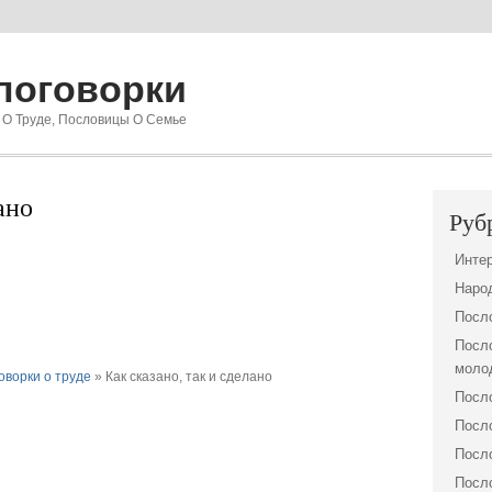
поговорки
 О Труде, Пословицы О Семье
ано
Руб
Инте
Наро
Посло
Посло
моло
оворки о труде
» Как сказано, так и сделано
Посло
Посло
Посло
Посло