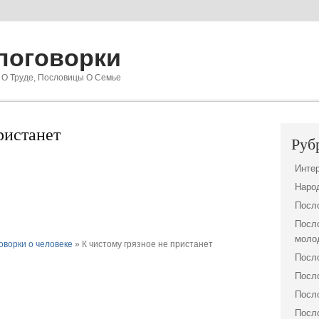
поговорки
 О Труде, Пословицы О Семье
ристанет
Руб
Инте
Наро
Посло
Посло
моло
оворки о человеке
» К чистому грязное не пристанет
Посло
Посло
Посло
Посло